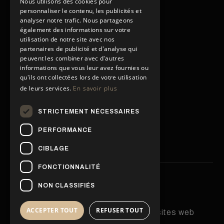
Nous utilisons des cookies pour
Acheter
personnaliser le contenu, les publicités et
Acheter
Vendre
analyser notre trafic. Nous partageons
Vendre
Louer
également des informations sur votre
utilisation de notre site avec nos
Rénover
Louer
partenaires de publicité et d'analyse qui
Gestion locative
Rénover
peuvent les combiner avec d'autres
PAGES
Gestion locative
informations que vous leur avez fournies ou
Contact
qu'ils ont collectées lors de votre utilisation
de leurs services.
En savoir plus
Conditions générales
Contact
Politique de confidentialité
Conditions générales
STRICTEMENT NÉCESSAIRES
Politique de confidentialité
Mentions légales
NOS RÉSEAUX SOCIAUX
Mentions légales
PERFORMANCE
CIBLAGE
FONCTIONNALITÉ
© 2026 Movrel Invest
NON CLASSIFIÉS
Site créé par
ACCEPTER TOUT
REFUSER TOUT
La Casa Marketing, création de sites web