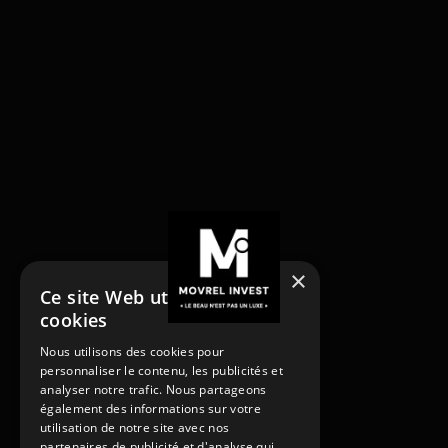
×
Ce site Web utilise des
cookies
NOS SERVICES
Nous utilisons des cookies pour
Acheter
personnaliser le contenu, les publicités et
Acheter
Vendre
analyser notre trafic. Nous partageons
Vendre
Louer
également des informations sur votre
utilisation de notre site avec nos
Rénover
Louer
partenaires de publicité et d'analyse qui