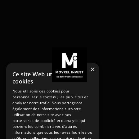
×
Ce site Web utilise des
cookies
NOS SERVICES
Nous utilisons des cookies pour
Acheter
personnaliser le contenu, les publicités et
Acheter
Vendre
analyser notre trafic. Nous partageons
Vendre
Louer
également des informations sur votre
utilisation de notre site avec nos
Rénover
Louer
partenaires de publicité et d'analyse qui
Gestion locative
Rénover
peuvent les combiner avec d'autres
PAGES
Gestion locative
informations que vous leur avez fournies ou
Contact
qu'ils ont collectées lors de votre utilisation