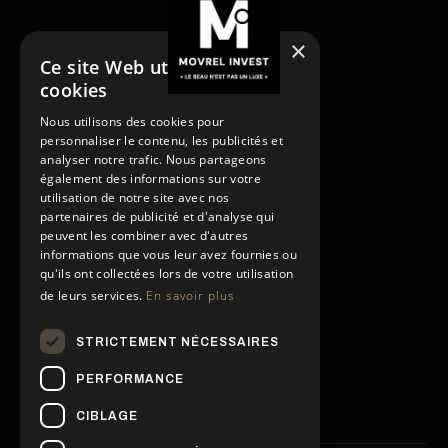
×
Ce site Web utilise des
cookies
NOS SERVICES
Nous utilisons des cookies pour
Acheter
personnaliser le contenu, les publicités et
Acheter
Vendre
analyser notre trafic. Nous partageons
Vendre
Louer
également des informations sur votre
utilisation de notre site avec nos
Rénover
Louer
partenaires de publicité et d'analyse qui
Gestion locative
Rénover
peuvent les combiner avec d'autres
PAGES
Gestion locative
informations que vous leur avez fournies ou
Contact
qu'ils ont collectées lors de votre utilisation
de leurs services.
En savoir plus
Conditions générales
Contact
Politique de confidentialité
Conditions générales
STRICTEMENT NÉCESSAIRES
Politique de confidentialité
Mentions légales
NOS RÉSEAUX SOCIAUX
Mentions légales
PERFORMANCE
CIBLAGE