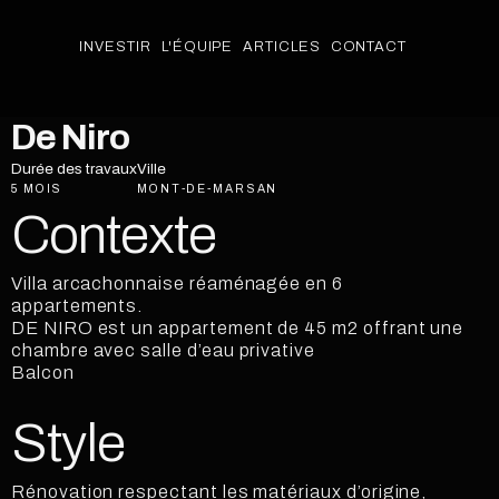
INVESTIR
L'ÉQUIPE
ARTICLES
CONTACT
INVESTIR
L'ÉQUIPE
ARTICLES
PACKAGES
CONTACT
De Niro
Durée des travaux
Ville
5 MOIS
MONT-DE-MARSAN
Contexte
Villa arcachonnaise réaménagée en 6
appartements.
DE NIRO est un appartement de 45 m2 offrant une
chambre avec salle d’eau privative
Balcon
Style
Rénovation respectant les matériaux d’origine,