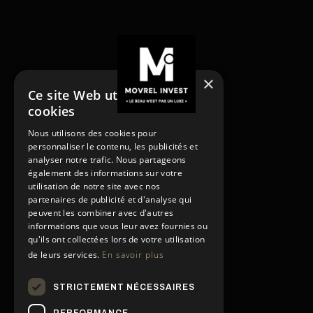
×
Ce site Web utilise des
cookies
NOS SERVICES
Nous utilisons des cookies pour
Acheter
personnaliser le contenu, les publicités et
Acheter
Vendre
analyser notre trafic. Nous partageons
Vendre
Louer
également des informations sur votre
utilisation de notre site avec nos
Rénover
Louer
partenaires de publicité et d'analyse qui
Gestion locative
Rénover
peuvent les combiner avec d'autres
PAGES
Gestion locative
informations que vous leur avez fournies ou
Contact
qu'ils ont collectées lors de votre utilisation
de leurs services.
En savoir plus
Conditions générales
Contact
Politique de confidentialité
Conditions générales
STRICTEMENT NÉCESSAIRES
Politique de confidentialité
Mentions légales
NOS RÉSEAUX SOCIAUX
Mentions légales
PERFORMANCE