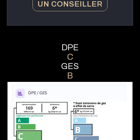
UN CONSEILLER
DPE
C
GES
B