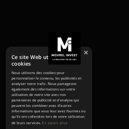
×
Ce site Web utilise des
cookies
NOS SERVICES
Nous utilisons des cookies pour
Acheter
personnaliser le contenu, les publicités et
Acheter
Vendre
analyser notre trafic. Nous partageons
Vendre
Louer
également des informations sur votre
utilisation de notre site avec nos
Rénover
Louer
partenaires de publicité et d'analyse qui
Gestion locative
Rénover
peuvent les combiner avec d'autres
PAGES
Gestion locative
informations que vous leur avez fournies ou
Contact
qu'ils ont collectées lors de votre utilisation
de leurs services.
En savoir plus
Conditions générales
Contact