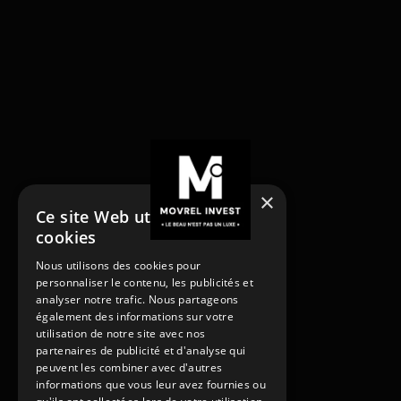
×
Ce site Web utilise des
cookies
NOS SERVICES
Nous utilisons des cookies pour
Acheter
personnaliser le contenu, les publicités et
Acheter
Vendre
analyser notre trafic. Nous partageons
Vendre
Louer
également des informations sur votre
utilisation de notre site avec nos
Rénover
Louer
partenaires de publicité et d'analyse qui
Gestion locative
Rénover
peuvent les combiner avec d'autres
PAGES
Gestion locative
informations que vous leur avez fournies ou
Contact