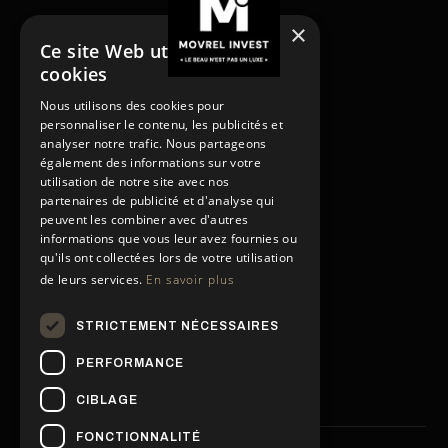
×
Ce site Web utilise des
cookies
NOS SERVICES
Nous utilisons des cookies pour
Acheter
personnaliser le contenu, les publicités et
Acheter
Vendre
analyser notre trafic. Nous partageons
Vendre
Louer
également des informations sur votre
utilisation de notre site avec nos
Rénover
Louer
partenaires de publicité et d'analyse qui
Gestion locative
Rénover
peuvent les combiner avec d'autres
PAGES
Gestion locative
informations que vous leur avez fournies ou
Contact
qu'ils ont collectées lors de votre utilisation
de leurs services.
En savoir plus
Conditions générales
Contact
Politique de confidentialité
Conditions générales
STRICTEMENT NÉCESSAIRES
Politique de confidentialité
Mentions légales
NOS RÉSEAUX SOCIAUX
Mentions légales
PERFORMANCE
CIBLAGE
FONCTIONNALITÉ