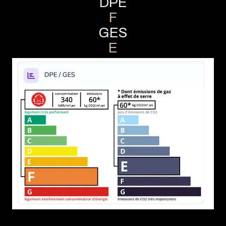
DPE
F
GES
E