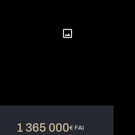
1 365 000
€ FAI