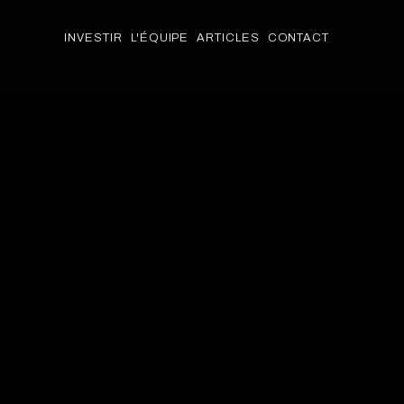
INVESTIR
L'ÉQUIPE
ARTICLES
CONTACT
INVESTIR
L'ÉQUIPE
ARTICLES
PACKAGES
CONTACT