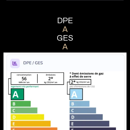
DPE
A
GES
A