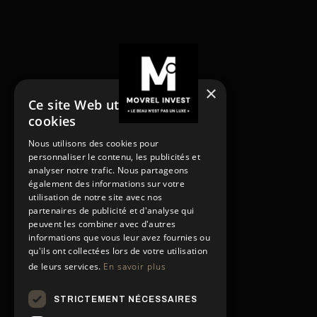
×
Ce site Web utilise des
cookies
NOS SERVICES
Nous utilisons des cookies pour
Acheter
personnaliser le contenu, les publicités et
Acheter
Vendre
analyser notre trafic. Nous partageons
Vendre
Louer
également des informations sur votre
utilisation de notre site avec nos
Rénover
Louer
partenaires de publicité et d'analyse qui
Gestion locative
Rénover
peuvent les combiner avec d'autres
PAGES
Gestion locative
informations que vous leur avez fournies ou
Contact
qu'ils ont collectées lors de votre utilisation
de leurs services.
En savoir plus
Conditions générales
Contact
Politique de confidentialité
Conditions générales
STRICTEMENT NÉCESSAIRES
Politique de confidentialité
Mentions légales