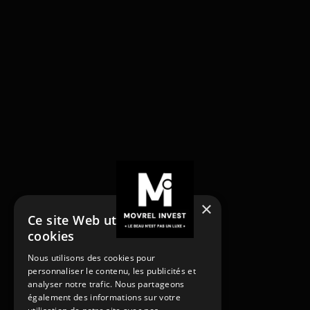
×
Ce site Web utilise des
cookies
NOS SERVICES
Nous utilisons des cookies pour
Acheter
personnaliser le contenu, les publicités et
Acheter
Vendre
analyser notre trafic. Nous partageons
Vendre
Louer
également des informations sur votre