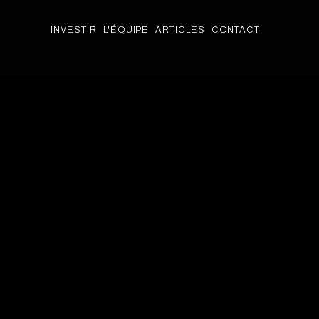
INVESTIR
L'ÉQUIPE
ARTICLES
CONTACT
INVESTIR
L'ÉQUIPE
ARTICLES
PACKAGES
CONTACT