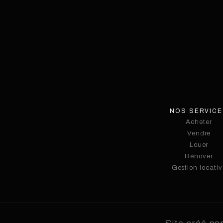
NOS SERVIC
Acheter
Acheter
Vendre
Vendre
Louer
Rénover
Louer
Gestion locativ
Rénover
Gestion locativ