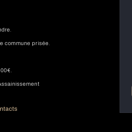
ndre.
ne commune prisée.
000€.
- Assainissement
ontacts