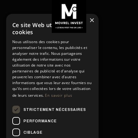
×
Ce site Web utilise des
cookies
NOS SERVICES
Nous utilisons des cookies pour
Acheter
personnaliser le contenu, les publicités et
Acheter
Vendre
analyser notre trafic. Nous partageons
Vendre
Louer
également des informations sur votre
utilisation de notre site avec nos
Rénover
Louer
partenaires de publicité et d'analyse qui
Gestion locative
Rénover
peuvent les combiner avec d'autres
PAGES
Gestion locative
informations que vous leur avez fournies ou
Contact
qu'ils ont collectées lors de votre utilisation
de leurs services.
En savoir plus
Conditions générales
Contact
Politique de confidentialité
Conditions générales
STRICTEMENT NÉCESSAIRES
Politique de confidentialité
Mentions légales
NOS RÉSEAUX SOCIAUX
Mentions légales
PERFORMANCE
CIBLAGE