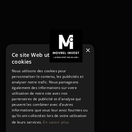
×
Ce site Web utilise des
cookies
NOS SERVICES
Nous utilisons des cookies pour
Acheter
personnaliser le contenu, les publicités et
Acheter
Vendre
analyser notre trafic. Nous partageons
Vendre
Louer
également des informations sur votre
utilisation de notre site avec nos
Rénover
Louer
partenaires de publicité et d'analyse qui
Gestion locative
Rénover
peuvent les combiner avec d'autres
PAGES
Gestion locative
informations que vous leur avez fournies ou
Contact
qu'ils ont collectées lors de votre utilisation
de leurs services.
En savoir plus
Conditions générales
Contact
Politique de confidentialité
Conditions générales