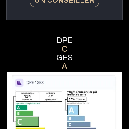
UN CONSEILLER
DPE
C
GES
A