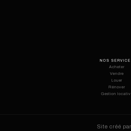
NOS SERVIC
Acheter
Acheter
Vendre
Vendre
Louer
Rénover
Louer
Gestion locativ
Rénover
Gestion locativ
Site créé pa