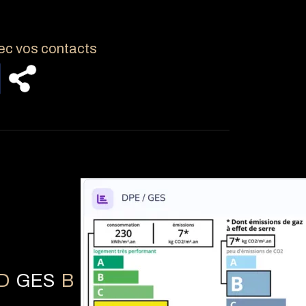
ec vos contacts
D
GES
B